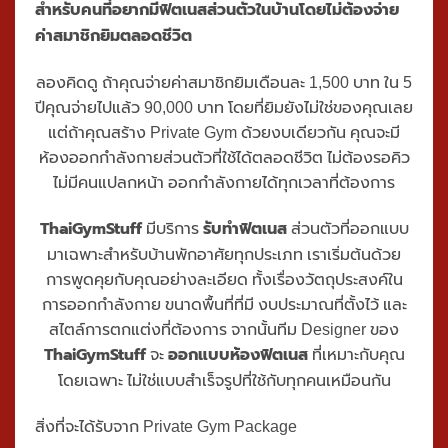
สำหรับคนที่อยากมีฟิตเนสส่วนตัวในบ้านโดยไม่ต้องจ่าย
ค่าสมาชิกยิมตลอดชีวิต
ลองคิดดู ถ้าคุณจ่ายค่าสมาชิกยิมเดือนละ 1,500 บาท ใน 5
ปีคุณจ่ายไปแล้ว 90,000 บาท โดยที่ยิมยังไม่ใช่ของคุณเลย
แต่ถ้าคุณสร้าง Private Gym ด้วยงบเดียวกัน คุณจะมี
ห้องออกกำลังกายส่วนตัวที่ใช้ได้ตลอดชีวิต ไม่ต้องรอคิว
ไม่มีคนแปลกหน้า ออกกำลังกายได้ทุกเวลาที่ต้องการ
ThaiGymStuff
รับทำฟิตเนส
มีบริการ
ส่วนตัวที่ออกแบบ
มาเฉพาะสำหรับบ้านพักอาศัยทุกประเภท เราเริ่มต้นด้วย
การพูดคุยกับคุณอย่างละเอียด ทั้งเรื่องวัตถุประสงค์ใน
การออกกำลังกาย ขนาดพื้นที่ที่มี งบประมาณที่ตั้งไว้ และ
สไตล์การตกแต่งที่ต้องการ จากนั้นทีม Designer ของ
ThaiGymStuff
ออกแบบห้องฟิตเนส
จะ
ที่เหมาะกับคุณ
โดยเฉพาะ ไม่ใช่แบบสำเร็จรูปที่ใช้กับทุกคนเหมือนกัน
สิ่งที่จะได้รับ
จาก Private Gym Package