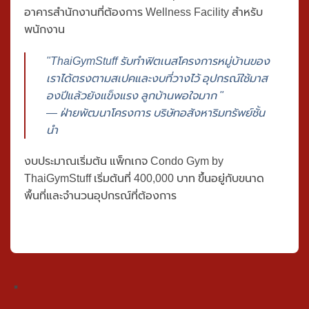
อาคารสำนักงานที่ต้องการ Wellness Facility สำหรับ
พนักงาน
"ThaiGymStuff รับทำฟิตเนสโครงการหมู่บ้านของ
เราได้ตรงตามสเปคและงบที่วางไว้ อุปกรณ์ใช้มาส
องปีแล้วยังแข็งแรง ลูกบ้านพอใจมาก "
— ฝ่ายพัฒนาโครงการ บริษัทอสังหาริมทรัพย์ชั้น
นำ
งบประมาณเริ่มต้น
แพ็กเกจ Condo Gym by
ThaiGymStuff
เริ่มต้นที่
400,000 บาท
ขึ้นอยู่กับขนาด
พื้นที่และจำนวนอุปกรณ์ที่ต้องการ
×