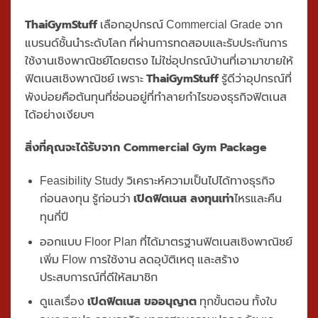
ThaiGymStuff
เลือกอุปกรณ์ Commercial Grade จาก
แบรนด์ชั้นนำระดับโลก ที่ผ่านการทดสอบและรับประกันการ
ใช้งานเชิงพาณิชย์โดยตรง ไม่ใช่อุปกรณ์บ้านที่เอามาขายให้
ThaiGymStuff
ฟิตเนสเชิงพาณิชย์ เพราะ
รู้ดีว่าอุปกรณ์ที่
พังบ่อยคือต้นทุนที่ซ่อนอยู่ที่ทำลายกำไรของธุรกิจฟิตเนส
ได้อย่างเงียบๆ
สิ่งที่คุณจะได้รับจาก Commercial Gym Package
Feasibility Study วิเคราะห์ความเป็นไปได้ทางธุรกิจ
เปิดฟิตเนส ลงทุนเท่า
ก่อนลงทุน รู้ก่อนว่า
ไหรและคืน
ทุนกี่ปี
ออกแบบ Floor Plan ที่ได้มาตรฐานฟิตเนสเชิงพาณิชย์
เพิ่ม Flow การใช้งาน ลดอุบัติเหตุ และสร้าง
ประสบการณ์ที่ดีให้สมาชิก
เปิดฟิตเนส ขออนุญาต
ดูแลเรื่อง
ทุกขั้นตอน ทั้งใบ