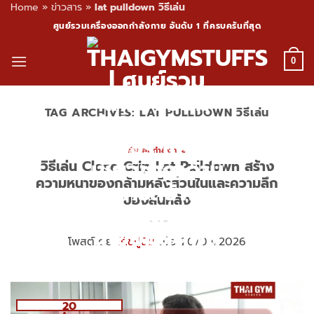
Home
»
ข่าวสาร
»
lat pulldown วิธีเล่น
Skip
ศูนย์รวมเครื่องออกกำลังกาย อันดับ 1 ที่ครบครันที่สุด
to
content
0
TAG ARCHIVES:
LAT PULLDOWN วิธีเล่น
ท่าออกกำลังกาย
วิธีเล่น Close Grip Lat Pulldown สร้าง
ความหนาของกล้ามหลังส่วนในและความลึก
ของสันหลัง
โพสต์โดย
โค้ชปูนิ่ม
เมื่อ 20/04/2026
20