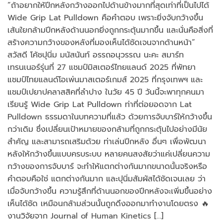
“ถ้าอยากให้ปีกหลังกว้างออกไปด้านข้างมากที่สุดเท่าที่เป็นไปได้
Wide Grip Lat Pulldown คือคำตอบ เพราะยิ่งจับกว้างขึ้น
เส้นใยกล้ามปีกหลังด้านนอกยิ่งถูกกระตุ้นมากขึ้น และนั่นคือสิ่งที่
สร้างความกว้างของหลังที่มองเห็นได้ชัดเจนจากด้านหน้า”
สวัสดี โค้ชปุนิ่ม มนัสนันท์ อรรถอนุวรรณ นะคะ สมาร์ท
เทรนเนอร์รุ่นที่ 27 แชมป์มิสเตอร์ไทยแลนด์ 2025 ที่พัทยา
แชมป์ไทยแลนด์โอเพ่นมาสเตอร์เกมส์ 2025 ที่กรุงเทพฯ และ
แชมป์เปยาปคลาสสิคที่ลำปาง ในวัย 45 ปี วันนี้จะพาทุกคนมา
เรียนรู้ Wide Grip Lat Pulldown ท่าที่ต่อยอดจาก Lat
Pulldown ธรรมดาในบทความที่แล้ว ด้วยการจับบาร์ให้กว้างขึ้น
กว่าเดิม ซึ่งเปลี่ยนเป้าหมายของกล้ามที่ถูกกระตุ้นไปอย่างมีนัย
สำคัญ และสามารถเสริมด้วย ท่าเล่นปีกหลัง อื่นๆ เพื่อพัฒนา
หลังให้กว้างขึ้นแบบครบระบบ หลายคนสงสัยว่าแค่เปลี่ยนความ
กว้างของการจับบาร์ จะทำให้แตกต่างกันมากขนาดนั้นจริงหรือ
คำตอบคือใช่ แตกต่างกันมาก และปุนิ่มสัมผัสได้ชัดเจนเลย ว่า
เมื่อจับกว้างขึ้น ความรู้สึกที่ด้านนอกของปีกหลังจะเพิ่มขึ้นอย่าง
เห็นได้ชัด เหมือนกล้ามส่วนนั้นถูกดึงออกมาทำงานโดยตรง 🔥
งานวิจัยจาก Journal of Human Kinetics […]