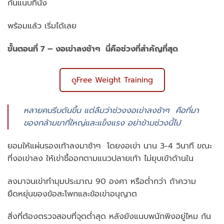
ก้นแนบที่นั่ง
พร้อมแล้ว เริ่มได้เลย
ขั้นตอนที่ 7 – งอเข่าลงช้าๆ นี่คือช่วงที่สำคัญที่สุด
ดูFree Weight Training
หลายคนรีบดันขึ้น แต่ลืมว่าช่วงงอเข่าลงช้าๆ คือที่มา
ของกล้ามขาที่ใหญ่และแข็งแรง อย่าข้ามช่วงนี้ไป
ยอมให้แผ่นรองเท้าลงมาช้าๆ โดยงอเข่า นาน 3-4 วินาที ขณะ
ที่งอเข่าลง ให้เข่าชี้ออกตามแนวปลายเท้า ไม่ยุบเข้าด้านใน
ลงมาจนเข่าทำมุมประมาณ 90 องศา หรือต่ำกว่า ถ้าความ
ยืดหยุ่นของข้อสะโพกและข้อเข่าอนุญาต
สิ่งที่ต้องตรวจสอบที่จุดต่ำสุด หลังยังแนบพนักพิงอยู่ไหม ก้น