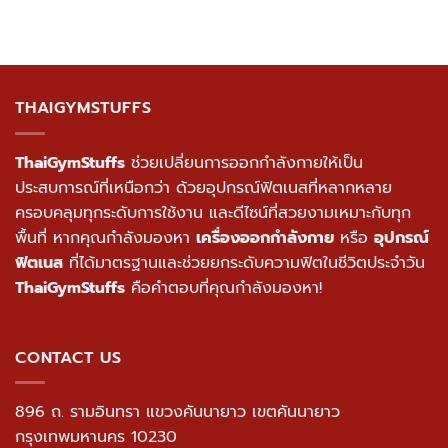
THAIGYMSTUFFS
ThaiGymStuffs
ช่วยเปลี่ยนการออกกำลังกายให้เป็น
ประสบการณ์ที่เหนือกว่า ด้วยอุปกรณ์ฟิตเนสที่หลากหลาย
ครอบคลุมทุกระดับการใช้งาน และดีไซน์ที่สวยงามเหมาะกับทุก
พื้นที่ หากคุณกำลังมองหา
เครื่องออกกำลังกาย
หรือ
อุปกรณ์
ฟิตเนส
ที่ได้มาตรฐานและช่วยยกระดับความฟิตในชีวิตประจำวัน
ThaiGymStuffs
คือคำตอบที่คุณกำลังมองหา!
CONTACT US
896 ถ. รามอินทรา แขวงคันนายาว เขตคันนายาว
กรุงเทพมหานคร 10230