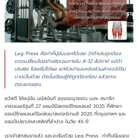
Leg Press คือท่าที่ปุนิ่มบอกได้เลย ว่าถ้าเล่นถูกต้อง
ขาจะเปลี่ยนไปอย่างชัดเจนภายใน 8-12 สัปดาห์ แต่ถ้า
เล่นผิด ไม่แค่ไม่ได้ผล แต่หัวเข่าและหลังส่วนล่างจะได้รับ
บาดเจ็บด้วย ดังนั้นเรียนรู้ให้ถูกต้องก่อน แล้วขาจะ
ตอบแทนคุณ
สวัสดี โค้ชปุนิ่ม มนัสนันท์ อรรถอนุวรรณ นะคะ สมาร์ท
เทรนเนอร์รุ่นที่ 27 แชมป์มิสเตอร์ไทยแลนด์ 2025 ที่พัทยา
แชมป์ไทยแลนด์โอเพ่นมาสเตอร์เกมส์ 2025 ที่กรุงเทพฯ และ
แชมป์เปยาปคลาสสิคที่ลำปาง ในวัย 45 ปี
เราเข้าสู่กลุ่มขาแล้ว และจะเริ่มด้วย Leg Press ท่าที่ปุนิ่มมอง