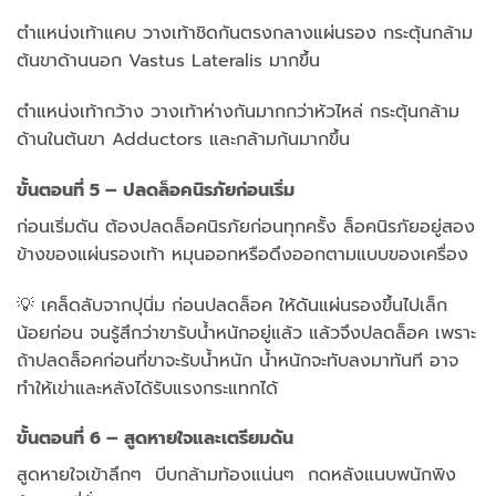
ตำแหน่งเท้าแคบ วางเท้าชิดกันตรงกลางแผ่นรอง กระตุ้นกล้าม
ต้นขาด้านนอก Vastus Lateralis มากขึ้น
ตำแหน่งเท้ากว้าง วางเท้าห่างกันมากกว่าหัวไหล่ กระตุ้นกล้าม
ด้านในต้นขา Adductors และกล้ามก้นมากขึ้น
ขั้นตอนที่ 5 – ปลดล็อคนิรภัยก่อนเริ่ม
ก่อนเริ่มดัน ต้องปลดล็อคนิรภัยก่อนทุกครั้ง ล็อคนิรภัยอยู่สอง
ข้างของแผ่นรองเท้า หมุนออกหรือดึงออกตามแบบของเครื่อง
💡 เคล็ดลับจากปุนิ่ม ก่อนปลดล็อค ให้ดันแผ่นรองขึ้นไปเล็ก
น้อยก่อน จนรู้สึกว่าขารับน้ำหนักอยู่แล้ว แล้วจึงปลดล็อค เพราะ
ถ้าปลดล็อคก่อนที่ขาจะรับน้ำหนัก น้ำหนักจะทับลงมาทันที อาจ
ทำให้เข่าและหลังได้รับแรงกระแทกได้
ขั้นตอนที่ 6 – สูดหายใจและเตรียมดัน
สูดหายใจเข้าลึกๆ บีบกล้ามท้องแน่นๆ กดหลังแนบพนักพิง